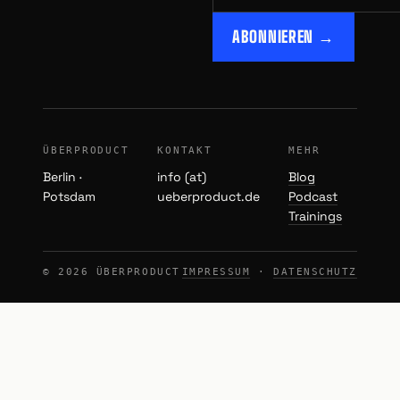
ABONNIEREN →
ÜBERPRODUCT
KONTAKT
MEHR
Berlin ·
info (at)
Blog
Potsdam
ueberproduct.de
Podcast
Trainings
© 2026 ÜBERPRODUCT
IMPRESSUM
·
DATENSCHUTZ