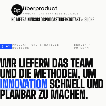
überproduct
üp
PRODUKT- UND STRATEGIE-BOUTIQUE
HOME
TRAININGS
BLOG
PODCAST
ÜBER
KONTAKT
⌕ SUCHE
PRODUKT- UND STRATEGIE-
BERLIN ·
§ 01
BOUTIQUE
POTSDAM
WIR LIEFERN DAS TEAM
UND DIE METHODEN, UM
INNOVATION
SCHNELL UND
PLANBAR ZU MACHEN.