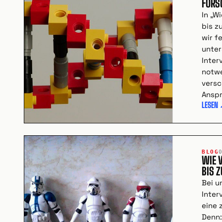
FORS
In „W
bis z
wir f
unter
Inter
notwe
vers
Ansp
LESEN
BLOG
WIE 
BIS Z
Bei u
Inter
eine 
Denn: