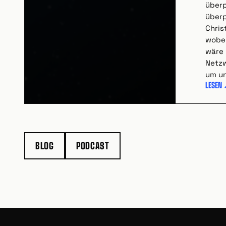
überp
überp
Chris
wobei
wäre 
Netzw
um un
LESEN
BLOG
PODCAST