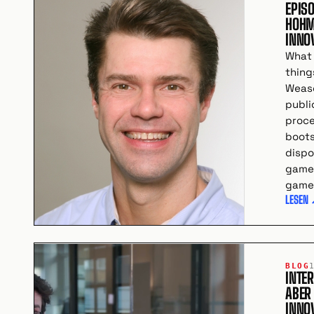
EPISO
HOHM
INNO
What 
thing
Wease
publi
proce
boots
dispo
game
games
LESEN
BLOG
INTE
ABER
INNO