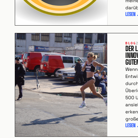
meine
darüb
LESEN
BLOG
DER 
INNO
GUTE
Wenn 
Entwi
durch
Überl
500 
ansieh
erken
groß
LESEN