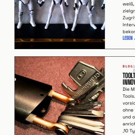
weiß,
zielg
Zugri
Inter
bekom
LESEN
BLOG
TOOLT
INNO
Die 
Tools.
vorsi
ohne 
und o
anric
‚10 T