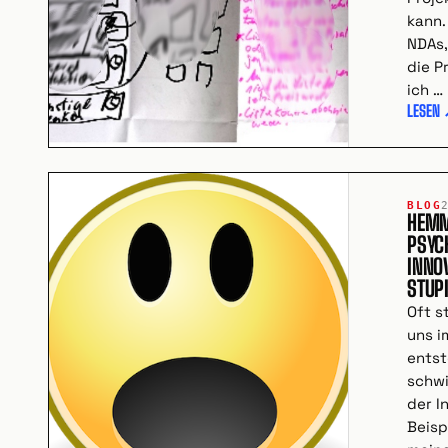
kann.
NDAs,
die P
ich …
LESEN
BLOG
HEMM
PSYC
INNO
STUP
Oft s
uns i
entst
schwi
der I
Beispi