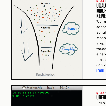
BLOG
UNAU
MACH
KEIN
Wer 
schon
Schu
möcht
Steph
tausc
einen
Umsat
Schw
LESEN
BLOG
ÜBER
Hello