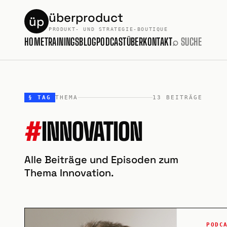
überproduct
üp
PRODUKT- UND STRATEGIE-BOUTIQUE
HOME
TRAININGS
BLOG
PODCAST
ÜBER
KONTAKT
⌕ SUCHE
§ TAG
THEMA
13 BEITRÄGE
#
INNOVATION
Alle Beiträge und Episoden zum
Thema Innovation.
PODC