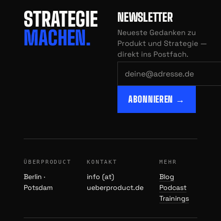
STRATEGIE
NEWSLETTER
MACHEN.
Neueste Gedanken zu
Produkt und Strategie —
direkt ins Postfach.
ABONNIEREN →
ÜBERPRODUCT
KONTAKT
MEHR
Berlin ·
info (at)
Blog
Potsdam
ueberproduct.de
Podcast
Trainings