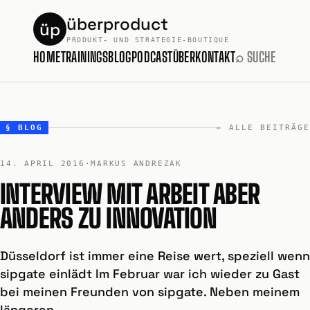
überproduct
üp
PRODUKT- UND STRATEGIE-BOUTIQUE
HOME
TRAININGS
BLOG
PODCAST
ÜBER
KONTAKT
⌕ SUCHE
§ BLOG
← ALLE BEITRÄGE
14. APRIL 2016
·
MARKUS ANDREZAK
INTERVIEW MIT ARBEIT ABER
ANDERS ZU INNOVATION
Düsseldorf ist immer eine Reise wert, speziell wenn
sipgate einlädt Im Februar war ich wieder zu Gast
bei meinen Freunden von sipgate. Neben meinem
längeren …