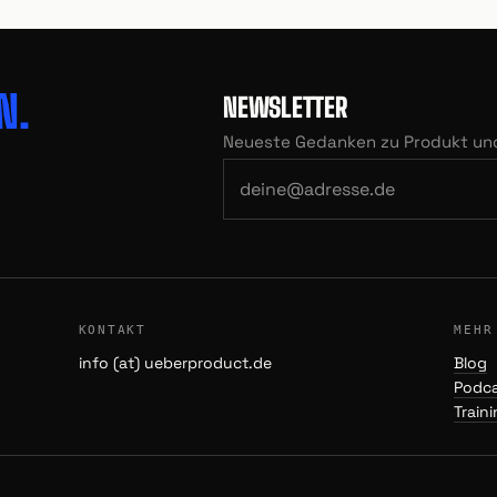
N.
NEWSLETTER
Neueste Gedanken zu Produkt und 
KONTAKT
MEHR
info (at) ueberproduct.de
Blog
Podc
Train