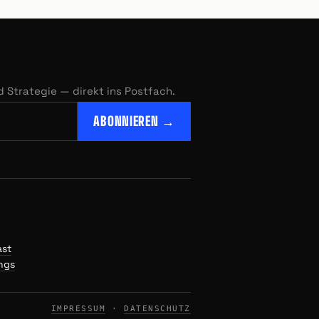
Strategie — direkt ins Postfach.
ABONNIEREN →
ast
ings
IMPRESSUM
·
DATENSCHUTZ