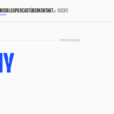
INGS
BLOG
PODCAST
ÜBER
KONTAKT
⌕ SUCHE
TRAININGS
MY