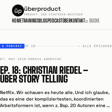
überproduct
üp
PRODUKT- UND STRATEGIE-BOUTIQUE
HOME
TRAININGS
BLOG
PODCAST
ÜBER
KONTAKT
⌕ SUCHE
§ PODCAST
EP 18
← ALLE EPISODEN
07. MAI 2018
·
MARKUS ANDREZAK
EP. 18: CHRISTIAN RIEDEL –
ÜBER STORY TELLING
Netflix. Wir schauen es heute alle. Und ich glaube,
das es eine der kompliziertesten, koordinierten
Arbeitsformern ist, wenn z. Bsp. 20 Autoren eine …