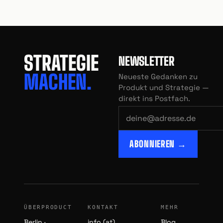
STRATEGIE
NEWSLETTER
MACHEN.
Neueste Gedanken zu
Produkt und Strategie —
direkt ins Postfach.
ABONNIEREN →
ÜBERPRODUCT
KONTAKT
MEHR
Berlin ·
info (at)
Blog