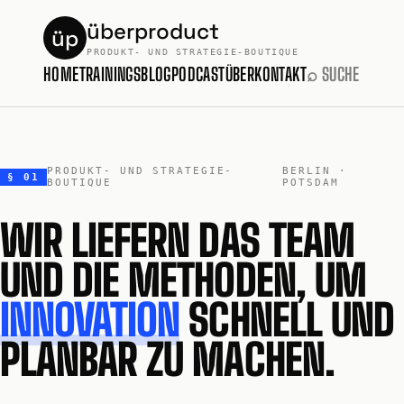
überproduct
üp
PRODUKT- UND STRATEGIE-BOUTIQUE
HOME
TRAININGS
BLOG
PODCAST
ÜBER
KONTAKT
⌕ SUCHE
PRODUKT- UND STRATEGIE-
BERLIN ·
§ 01
BOUTIQUE
POTSDAM
WIR LIEFERN DAS TEAM
UND DIE METHODEN, UM
INNOVATION
SCHNELL UND
PLANBAR ZU MACHEN.