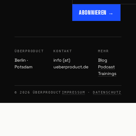
ABONNIEREN →
ÜBERPRODUCT
KONTAKT
MEHR
Berlin ·
info (at)
Blog
Potsdam
ueberproduct.de
Podcast
Trainings
© 2026 ÜBERPRODUCT
IMPRESSUM
·
DATENSCHUTZ