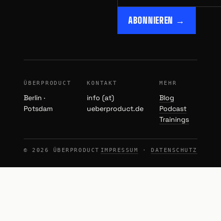
ABONNIEREN →
ÜBERPRODUCT
KONTAKT
MEHR
Berlin ·
info (at)
Blog
Potsdam
ueberproduct.de
Podcast
Trainings
© 2026 ÜBERPRODUCT
IMPRESSUM
·
DATENSCHUTZ