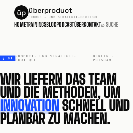
überproduct
üp
PRODUKT- UND STRATEGIE-BOUTIQUE
HOME
TRAININGS
BLOG
PODCAST
ÜBER
KONTAKT
⌕ SUCHE
PRODUKT- UND STRATEGIE-
BERLIN ·
§ 01
BOUTIQUE
POTSDAM
WIR LIEFERN DAS TEAM
UND DIE METHODEN, UM
INNOVATION
SCHNELL UND
PLANBAR ZU MACHEN.