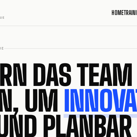
HOME
TRAIN
QUE
UE
ERN DAS TEAM
N, UM
INNOVA
UND PLANBAR