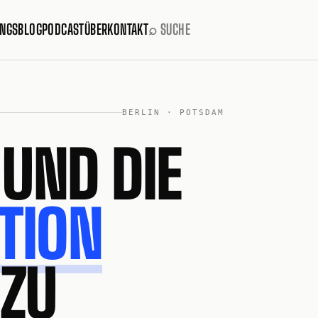
INGS
BLOG
PODCAST
ÜBER
KONTAKT
⌕ SUCHE
BERLIN · POTSDAM
 UND DIE
TION
 ZU