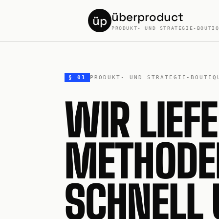
überproduct
üp
PRODUKT- UND STRATEGIE-BOUTI
§ 01
PRODUKT- UND STRATEGIE-BOUTIQ
WIR LIEF
METHODE
SCHNELL 