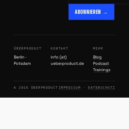
ABONNIEREN →
ÜBERPRODUCT
KONTAKT
MEHR
Berlin ·
info (at)
Blog
Potsdam
ueberproduct.de
Podcast
Trainings
© 2026 ÜBERPRODUCT
IMPRESSUM
·
DATENSCHUTZ