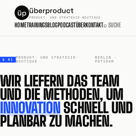
überproduct
üp
PRODUKT- UND STRATEGIE-BOUTIQUE
HOME
TRAININGS
BLOG
PODCAST
ÜBER
KONTAKT
⌕ SUCHE
PRODUKT- UND STRATEGIE-
BERLIN ·
§ 01
BOUTIQUE
POTSDAM
WIR LIEFERN DAS TEAM
UND DIE METHODEN, UM
INNOVATION
SCHNELL UND
PLANBAR ZU MACHEN.