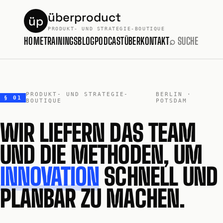
überproduct
üp
PRODUKT- UND STRATEGIE-BOUTIQUE
HOME
TRAININGS
BLOG
PODCAST
ÜBER
KONTAKT
⌕ SUCHE
PRODUKT- UND STRATEGIE-
BERLIN ·
§ 01
BOUTIQUE
POTSDAM
WIR LIEFERN DAS TEAM
UND DIE METHODEN, UM
INNOVATION
SCHNELL UND
PLANBAR ZU MACHEN.