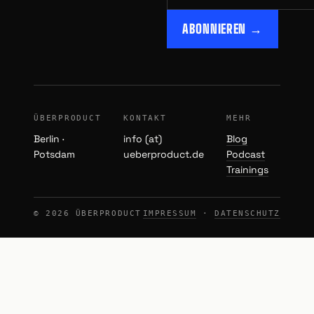
ABONNIEREN →
ÜBERPRODUCT
KONTAKT
MEHR
Berlin ·
info (at)
Blog
Potsdam
ueberproduct.de
Podcast
Trainings
© 2026 ÜBERPRODUCT
IMPRESSUM
·
DATENSCHUTZ