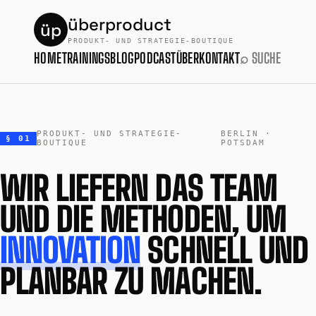
überproduct
üp
PRODUKT- UND STRATEGIE-BOUTIQUE
HOME
TRAININGS
BLOG
PODCAST
ÜBER
KONTAKT
⌕ SUCHE
PRODUKT- UND STRATEGIE-
BERLIN ·
§ 01
BOUTIQUE
POTSDAM
WIR LIEFERN DAS TEAM
UND DIE METHODEN, UM
INNOVATION
SCHNELL UND
PLANBAR ZU MACHEN.