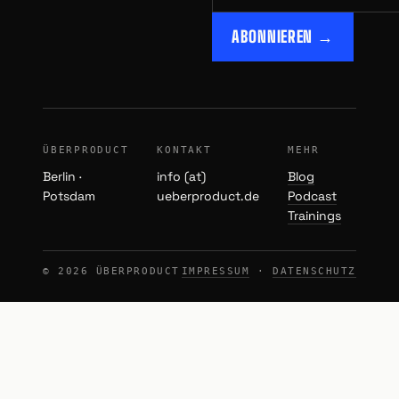
ABONNIEREN →
ÜBERPRODUCT
KONTAKT
MEHR
Berlin ·
info (at)
Blog
Potsdam
ueberproduct.de
Podcast
Trainings
© 2026 ÜBERPRODUCT
IMPRESSUM
·
DATENSCHUTZ