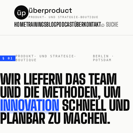
überproduct
üp
PRODUKT- UND STRATEGIE-BOUTIQUE
HOME
TRAININGS
BLOG
PODCAST
ÜBER
KONTAKT
⌕ SUCHE
PRODUKT- UND STRATEGIE-
BERLIN ·
§ 01
BOUTIQUE
POTSDAM
WIR LIEFERN DAS TEAM
UND DIE METHODEN, UM
INNOVATION
SCHNELL UND
PLANBAR ZU MACHEN.