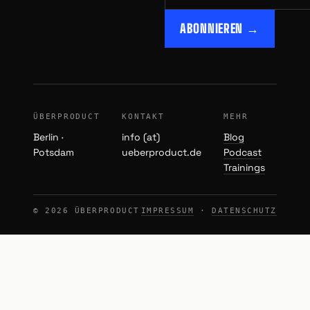
ABONNIEREN →
ÜBERPRODUCT
KONTAKT
MEHR
Berlin ·
info (at)
Blog
Potsdam
ueberproduct.de
Podcast
Trainings
© 2026 ÜBERPRODUCT
IMPRESSUM
·
DATENSCHUTZ