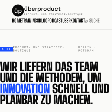
überproduct
üp
PRODUKT- UND STRATEGIE-BOUTIQUE
HOME
TRAININGS
BLOG
PODCAST
ÜBER
KONTAKT
⌕ SUCHE
PRODUKT- UND STRATEGIE-
BERLIN ·
§ 01
BOUTIQUE
POTSDAM
WIR LIEFERN DAS TEAM
UND DIE METHODEN, UM
INNOVATION
SCHNELL UND
PLANBAR ZU MACHEN.