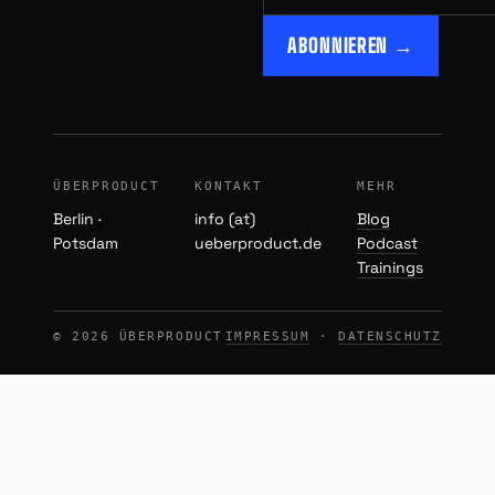
ABONNIEREN →
ÜBERPRODUCT
KONTAKT
MEHR
Berlin ·
info (at)
Blog
Potsdam
ueberproduct.de
Podcast
Trainings
© 2026 ÜBERPRODUCT
IMPRESSUM
·
DATENSCHUTZ