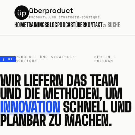
überproduct
üp
PRODUKT- UND STRATEGIE-BOUTIQUE
HOME
TRAININGS
BLOG
PODCAST
ÜBER
KONTAKT
⌕ SUCHE
PRODUKT- UND STRATEGIE-
BERLIN ·
§ 01
BOUTIQUE
POTSDAM
WIR LIEFERN DAS TEAM
UND DIE METHODEN, UM
INNOVATION
SCHNELL UND
PLANBAR ZU MACHEN.