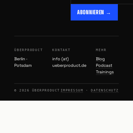
ABONNIEREN →
ÜBERPRODUCT
KONTAKT
MEHR
Berlin ·
info (at)
Blog
Potsdam
ueberproduct.de
Podcast
Trainings
© 2026 ÜBERPRODUCT
IMPRESSUM
·
DATENSCHUTZ