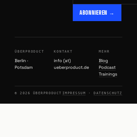
ABONNIEREN →
ÜBERPRODUCT
KONTAKT
MEHR
Berlin ·
info (at)
Blog
Potsdam
ueberproduct.de
Podcast
Trainings
© 2026 ÜBERPRODUCT
IMPRESSUM
·
DATENSCHUTZ