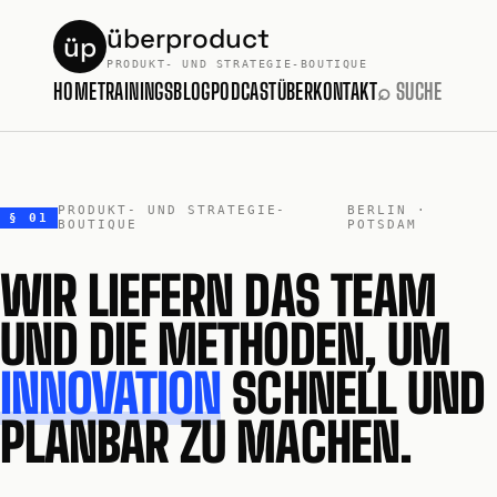
überproduct
üp
PRODUKT- UND STRATEGIE-BOUTIQUE
HOME
TRAININGS
BLOG
PODCAST
ÜBER
KONTAKT
⌕ SUCHE
PRODUKT- UND STRATEGIE-
BERLIN ·
§ 01
BOUTIQUE
POTSDAM
WIR LIEFERN DAS TEAM
UND DIE METHODEN, UM
INNOVATION
SCHNELL UND
PLANBAR ZU MACHEN.