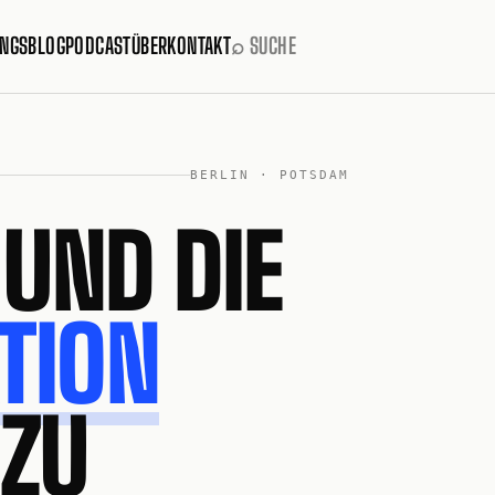
INGS
BLOG
PODCAST
ÜBER
KONTAKT
⌕ SUCHE
BERLIN · POTSDAM
 UND DIE
TION
 ZU