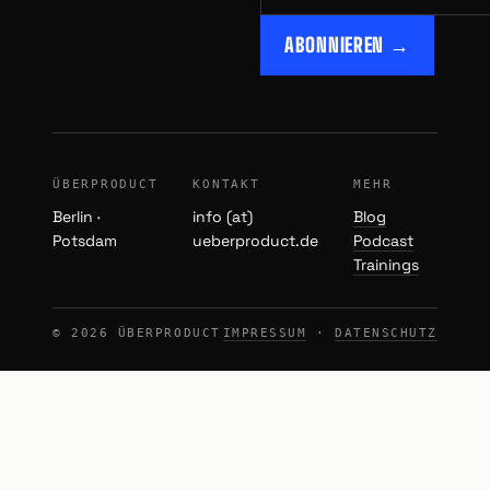
ABONNIEREN →
ÜBERPRODUCT
KONTAKT
MEHR
Berlin ·
info (at)
Blog
Potsdam
ueberproduct.de
Podcast
Trainings
© 2026 ÜBERPRODUCT
IMPRESSUM
·
DATENSCHUTZ