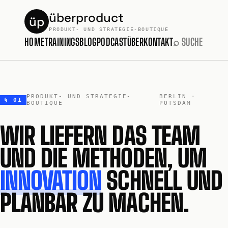
überproduct
üp
PRODUKT- UND STRATEGIE-BOUTIQUE
HOME
TRAININGS
BLOG
PODCAST
ÜBER
KONTAKT
⌕ SUCHE
PRODUKT- UND STRATEGIE-
BERLIN ·
§ 01
BOUTIQUE
POTSDAM
WIR LIEFERN DAS TEAM
UND DIE METHODEN, UM
INNOVATION
SCHNELL UND
PLANBAR ZU MACHEN.