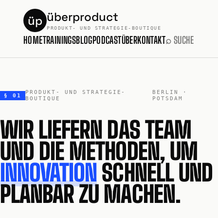
überproduct
üp
PRODUKT- UND STRATEGIE-BOUTIQUE
HOME
TRAININGS
BLOG
PODCAST
ÜBER
KONTAKT
⌕ SUCHE
PRODUKT- UND STRATEGIE-
BERLIN ·
§ 01
BOUTIQUE
POTSDAM
WIR LIEFERN DAS TEAM
UND DIE METHODEN, UM
INNOVATION
SCHNELL UND
PLANBAR ZU MACHEN.