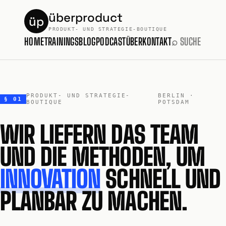
überproduct
üp
PRODUKT- UND STRATEGIE-BOUTIQUE
HOME
TRAININGS
BLOG
PODCAST
ÜBER
KONTAKT
⌕ SUCHE
PRODUKT- UND STRATEGIE-
BERLIN ·
§ 01
BOUTIQUE
POTSDAM
WIR LIEFERN DAS TEAM
UND DIE METHODEN, UM
INNOVATION
SCHNELL UND
PLANBAR ZU MACHEN.