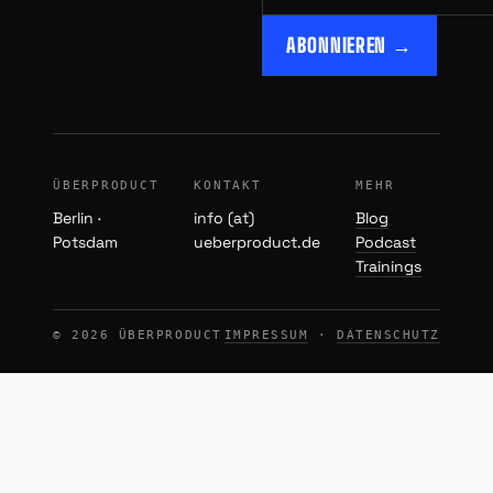
ABONNIEREN →
ÜBERPRODUCT
KONTAKT
MEHR
Berlin ·
info (at)
Blog
Potsdam
ueberproduct.de
Podcast
Trainings
© 2026 ÜBERPRODUCT
IMPRESSUM
·
DATENSCHUTZ