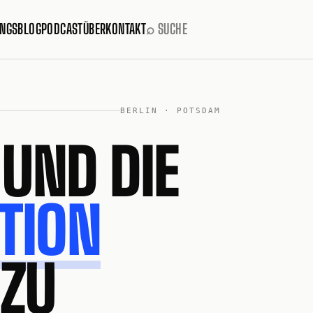
INGS
BLOG
PODCAST
ÜBER
KONTAKT
⌕ SUCHE
BERLIN · POTSDAM
 UND DIE
TION
 ZU