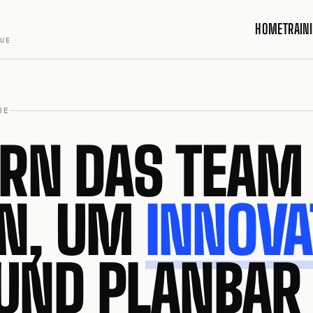
HOME
TRAIN
QUE
UE
ERN DAS TEAM
N, UM
INNOVA
UND PLANBAR