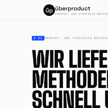
überproduct
üp
PRODUKT- UND STRATEGIE-BOUTI
§ 01
PRODUKT- UND STRATEGIE-BOUTIQ
WIR LIEF
METHODE
SCHNELL 