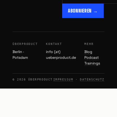
ABONNIEREN →
ÜBERPRODUCT
KONTAKT
MEHR
Berlin ·
info (at)
Blog
Potsdam
ueberproduct.de
Podcast
Trainings
© 2026 ÜBERPRODUCT
IMPRESSUM
·
DATENSCHUTZ