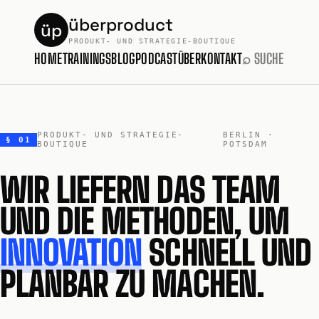
überproduct
üp
PRODUKT- UND STRATEGIE-BOUTIQUE
HOME
TRAININGS
BLOG
PODCAST
ÜBER
KONTAKT
⌕ SUCHE
PRODUKT- UND STRATEGIE-
BERLIN ·
§ 01
BOUTIQUE
POTSDAM
WIR LIEFERN DAS TEAM
UND DIE METHODEN, UM
INNOVATION
SCHNELL UND
PLANBAR ZU MACHEN.