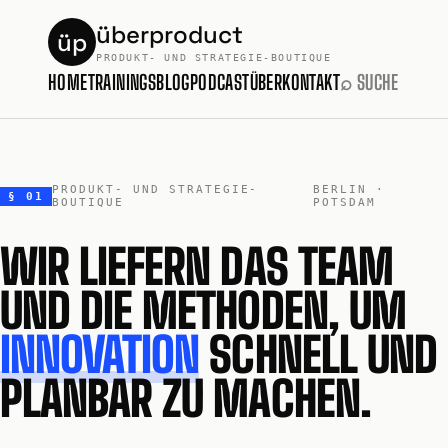
überproduct
üp
PRODUKT- UND STRATEGIE-BOUTIQUE
HOME
TRAININGS
BLOG
PODCAST
ÜBER
KONTAKT
⌕ SUCHE
PRODUKT- UND STRATEGIE-
BERLIN ·
§ 01
BOUTIQUE
POTSDAM
WIR LIEFERN DAS TEAM
UND DIE METHODEN, UM
INNOVATION
SCHNELL UND
PLANBAR ZU MACHEN.