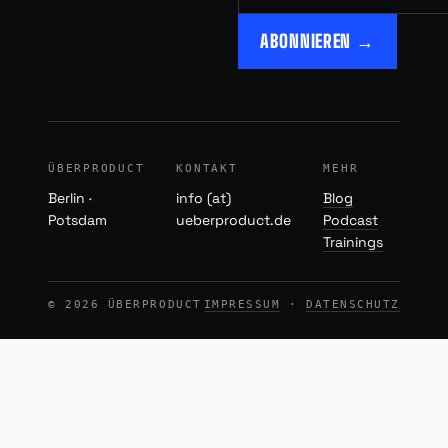
ABONNIEREN →
ÜBERPRODUCT
KONTAKT
MEHR
Berlin ·
info (at)
Blog
Potsdam
ueberproduct.de
Podcast
Trainings
© 2026 ÜBERPRODUCT
IMPRESSUM
·
DATENSCHUTZ