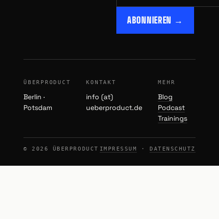
ABONNIEREN →
ÜBERPRODUCT
KONTAKT
MEHR
Berlin ·
info (at)
Blog
Potsdam
ueberproduct.de
Podcast
Trainings
© 2026 ÜBERPRODUCT
IMPRESSUM
·
DATENSCHUTZ