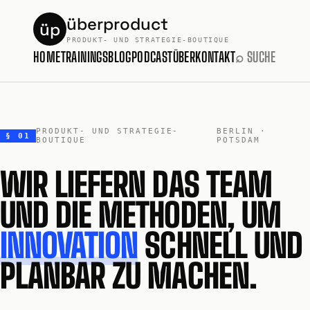
überproduct
üp
PRODUKT- UND STRATEGIE-BOUTIQUE
HOME
TRAININGS
BLOG
PODCAST
ÜBER
KONTAKT
⌕ SUCHE
PRODUKT- UND STRATEGIE-
BERLIN ·
§ 01
BOUTIQUE
POTSDAM
WIR LIEFERN DAS TEAM
UND DIE METHODEN, UM
INNOVATION
SCHNELL UND
PLANBAR ZU MACHEN.