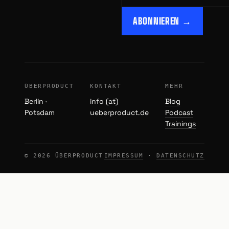
ABONNIEREN →
ÜBERPRODUCT
KONTAKT
MEHR
Berlin ·
info (at)
Blog
Potsdam
ueberproduct.de
Podcast
Trainings
© 2026 ÜBERPRODUCT
IMPRESSUM
·
DATENSCHUTZ