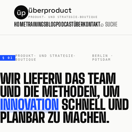
überproduct
üp
PRODUKT- UND STRATEGIE-BOUTIQUE
HOME
TRAININGS
BLOG
PODCAST
ÜBER
KONTAKT
⌕ SUCHE
PRODUKT- UND STRATEGIE-
BERLIN ·
§ 01
BOUTIQUE
POTSDAM
WIR LIEFERN DAS TEAM
UND DIE METHODEN, UM
INNOVATION
SCHNELL UND
PLANBAR ZU MACHEN.