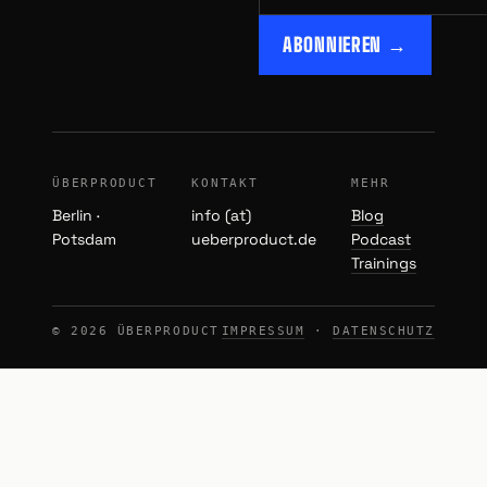
ABONNIEREN →
ÜBERPRODUCT
KONTAKT
MEHR
Berlin ·
info (at)
Blog
Potsdam
ueberproduct.de
Podcast
Trainings
© 2026 ÜBERPRODUCT
IMPRESSUM
·
DATENSCHUTZ