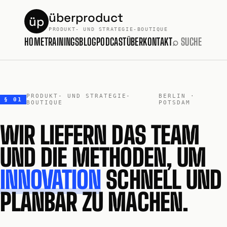
überproduct
üp
PRODUKT- UND STRATEGIE-BOUTIQUE
HOME
TRAININGS
BLOG
PODCAST
ÜBER
KONTAKT
⌕ SUCHE
PRODUKT- UND STRATEGIE-
BERLIN ·
§ 01
BOUTIQUE
POTSDAM
WIR LIEFERN DAS TEAM
UND DIE METHODEN, UM
INNOVATION
SCHNELL UND
PLANBAR ZU MACHEN.