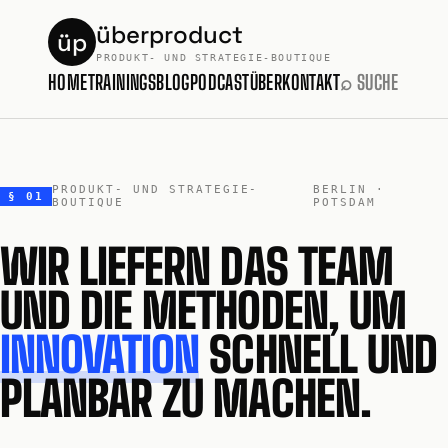
überproduct
üp
PRODUKT- UND STRATEGIE-BOUTIQUE
HOME
TRAININGS
BLOG
PODCAST
ÜBER
KONTAKT
⌕ SUCHE
PRODUKT- UND STRATEGIE-
BERLIN ·
§ 01
BOUTIQUE
POTSDAM
WIR LIEFERN DAS TEAM
UND DIE METHODEN, UM
INNOVATION
SCHNELL UND
PLANBAR ZU MACHEN.