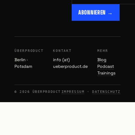
ABONNIEREN →
ÜBERPRODUCT
KONTAKT
MEHR
Berlin ·
info (at)
Blog
Potsdam
ueberproduct.de
Podcast
Trainings
© 2026 ÜBERPRODUCT
IMPRESSUM
·
DATENSCHUTZ