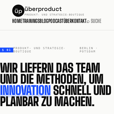
überproduct
üp
PRODUKT- UND STRATEGIE-BOUTIQUE
HOME
TRAININGS
BLOG
PODCAST
ÜBER
KONTAKT
⌕ SUCHE
PRODUKT- UND STRATEGIE-
BERLIN ·
§ 01
BOUTIQUE
POTSDAM
WIR LIEFERN DAS TEAM
UND DIE METHODEN, UM
INNOVATION
SCHNELL UND
PLANBAR ZU MACHEN.