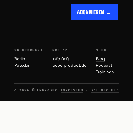
ABONNIEREN →
ÜBERPRODUCT
KONTAKT
MEHR
Berlin ·
info (at)
Blog
Potsdam
ueberproduct.de
Podcast
Trainings
© 2026 ÜBERPRODUCT
IMPRESSUM
·
DATENSCHUTZ