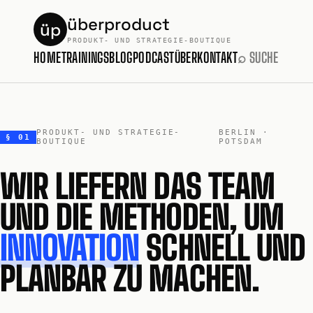
überproduct
üp
PRODUKT- UND STRATEGIE-BOUTIQUE
HOME
TRAININGS
BLOG
PODCAST
ÜBER
KONTAKT
⌕ SUCHE
PRODUKT- UND STRATEGIE-
BERLIN ·
§ 01
BOUTIQUE
POTSDAM
WIR LIEFERN DAS TEAM
UND DIE METHODEN, UM
INNOVATION
SCHNELL UND
PLANBAR ZU MACHEN.