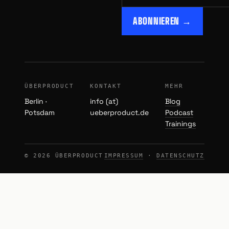
ABONNIEREN →
ÜBERPRODUCT
KONTAKT
MEHR
Berlin ·
info (at)
Blog
Potsdam
ueberproduct.de
Podcast
Trainings
© 2026 ÜBERPRODUCT
IMPRESSUM
·
DATENSCHUTZ