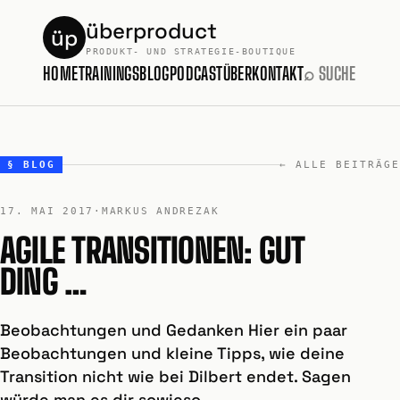
überproduct
üp
PRODUKT- UND STRATEGIE-BOUTIQUE
HOME
TRAININGS
BLOG
PODCAST
ÜBER
KONTAKT
⌕ SUCHE
§ BLOG
← ALLE BEITRÄGE
17. MAI 2017
·
MARKUS ANDREZAK
AGILE TRANSITIONEN: GUT
DING …
Beobachtungen und Gedanken Hier ein paar
Beobachtungen und kleine Tipps, wie deine
Transition nicht wie bei Dilbert endet. Sagen
würde man es dir sowieso …