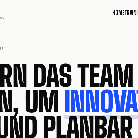
HOME
TRAIN
QUE
UE
ERN DAS TEAM
N, UM
INNOVA
UND PLANBAR