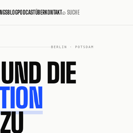
INGS
BLOG
PODCAST
ÜBER
KONTAKT
⌕ SUCHE
BERLIN · POTSDAM
 UND DIE
TION
 ZU