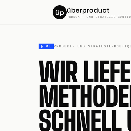
überproduct
üp
PRODUKT- UND STRATEGIE-BOUTI
§ 01
PRODUKT- UND STRATEGIE-BOUTIQ
WIR LIEF
METHODE
SCHNELL 